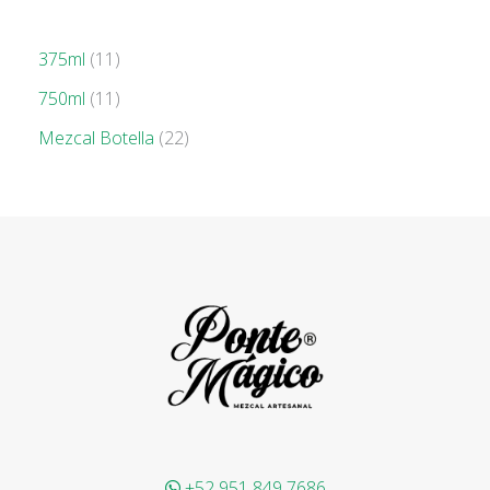
375ml
11
750ml
11
Mezcal Botella
22
+52 951 849 7686