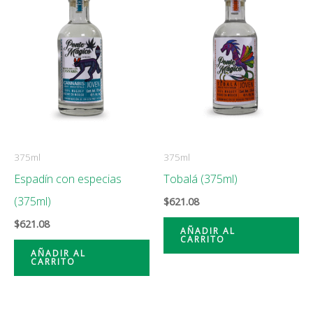
375ml
375ml
Espadín con especias
Tobalá (375ml)
(375ml)
$
621.08
$
621.08
AÑADIR AL
CARRITO
AÑADIR AL
CARRITO