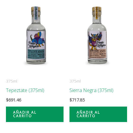
375ml
375ml
Tepeztate (375ml)
Sierra Negra (375ml)
$
691.46
$
717.85
AÑADIR AL
AÑADIR AL
CARRITO
CARRITO