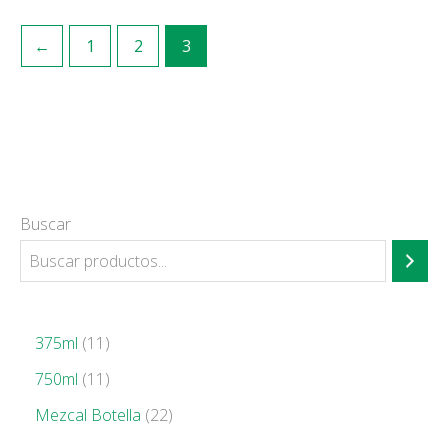
←
1
2
3
Buscar
375ml
11
750ml
11
Mezcal Botella
22